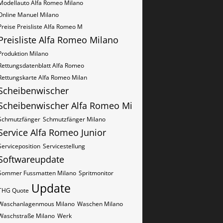
Modellauto Alfa Romeo Milano
Online Manuel Milano
Preise Preisliste Alfa Romeo M
Preisliste Alfa Romeo Milano
Produktion Milano
Rettungsdatenblatt Alfa Romeo
Rettungskarte Alfa Romeo Milan
Scheibenwischer
Scheibenwischer Alfa Romeo​ Mi
Schmutzfänger
Schmutzfänger Milano
Service Alfa Romeo Junior
Serviceposition
Servicestellung
Softwareupdate
Sommer Fussmatten Milano
Spritmonitor
Update
THG Quote
Waschanlagenmous Milano
Waschen Milano
Waschstraße Milano
Werk