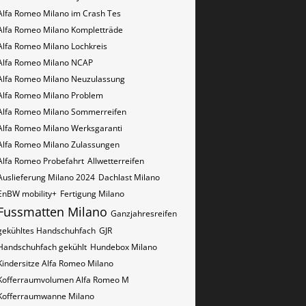
Alfa Romeo Milano im Crash Tes
Alfa Romeo Milano Kompletträde
Alfa Romeo Milano Lochkreis
Alfa Romeo Milano NCAP
Alfa Romeo Milano Neuzulassung
Alfa Romeo Milano Problem
Alfa Romeo Milano Sommerreifen
Alfa Romeo Milano Werksgaranti
Alfa Romeo Milano Zulassungen
Alfa Romeo Probefahrt
Allwetterreifen
Auslieferung Milano 2024
Dachlast Milano
EnBW mobility+
Fertigung Milano
Fussmatten Milano
Ganzjahresreifen
gekühltes Handschuhfach
GJR
Handschuhfach gekühlt
Hundebox Milano
Kindersitze Alfa Romeo Milano
Kofferraumvolumen Alfa Romeo M
Kofferraumwanne Milano