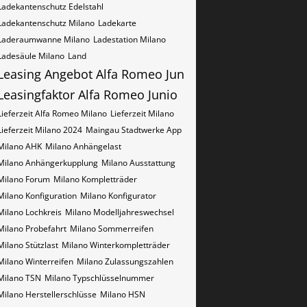
Ladekantenschutz Edelstahl
Ladekantenschutz Milano
Ladekarte
Laderaumwanne Milano
Ladestation Milano
Ladesäule Milano
Land
Leasing Angebot Alfa Romeo Jun
Leasingfaktor Alfa Romeo Junio
Lieferzeit Alfa Romeo Milano
Lieferzeit Milano
Lieferzeit Milano 2024
Maingau Stadtwerke App
Milano AHK
Milano Anhängelast
Milano Anhängerkupplung
Milano Ausstattung
Milano Forum
Milano Kompletträder
Milano Konfiguration
Milano Konfigurator
Milano Lochkreis
Milano Modelljahreswechsel
Milano Probefahrt
Milano Sommerreifen
Milano Stützlast
Milano Winterkompletträder
Milano Winterreifen
Milano Zulassungszahlen
Milano​​​​ TSN
Milano​​​​ Typschlüsselnummer
Milano​​​​​ Herstellerschlüsse
Milano​​​​​ HSN