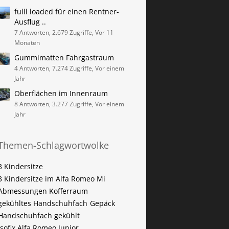
fulll loaded für einen Rentner-
Ausflug ..
7 Antworten, 2.679 Zugriffe, Vor 11
Monaten
Gummimatten Fahrgastraum
4 Antworten, 7.274 Zugriffe, Vor einem
Jahr
Oberflächen im Innenraum
8 Antworten, 3.277 Zugriffe, Vor einem
Jahr
Themen-Schlagwortwolke
3 Kindersitze
3 Kindersitze im Alfa Romeo Mi
Abmessungen Kofferraum
gekühltes Handschuhfach
Gepäck
Handschuhfach gekühlt
Isofix Alfa Romeo Junior