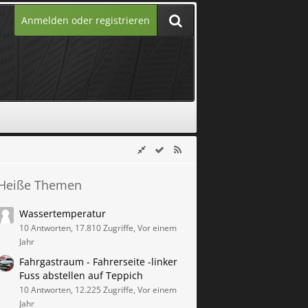
Anmelden oder registrieren
Heiße Themen
Wassertemperatur
10 Antworten, 17.810 Zugriffe, Vor einem
Jahr
Fahrgastraum - Fahrerseite -linker
Fuss abstellen auf Teppich
10 Antworten, 12.225 Zugriffe, Vor einem
Jahr