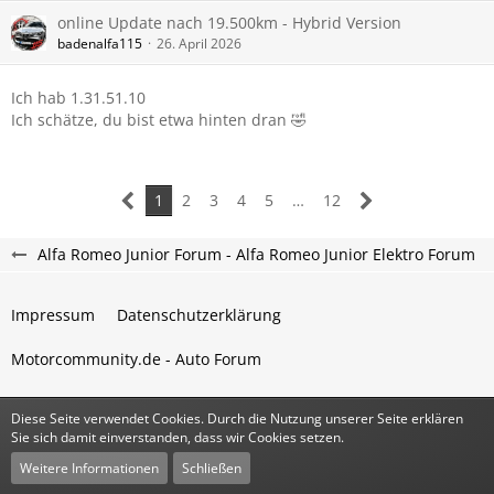
online Update nach 19.500km - Hybrid Version
badenalfa115
26. April 2026
Ich hab 1.31.51.10
Ich schätze, du bist etwa hinten dran 🤣
1
2
3
4
5
…
12
Alfa Romeo Junior Forum - Alfa Romeo Junior Elektro Forum
Impressum
Datenschutzerklärung
Motorcommunity.de - Auto Forum
Diese Seite verwendet Cookies. Durch die Nutzung unserer Seite erklären
Community-Software:
WoltLab Suite™
Sie sich damit einverstanden, dass wir Cookies setzen.
Stil:
Classic
von
cls-design
Weitere Informationen
Schließen