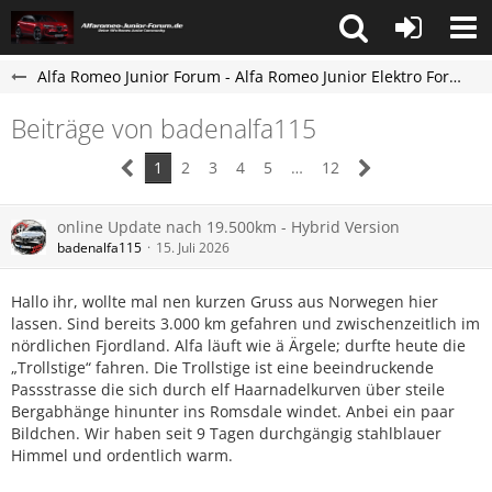
Alfa Romeo Junior Forum - Alfa Romeo Junior Elektro Forum
Beiträge von badenalfa115
1
2
3
4
5
…
12
online Update nach 19.500km - Hybrid Version
badenalfa115
15. Juli 2026
Hallo ihr, wollte mal nen kurzen Gruss aus Norwegen hier
lassen. Sind bereits 3.000 km gefahren und zwischenzeitlich im
nördlichen Fjordland. Alfa läuft wie ä Ärgele; durfte heute die
„Trollstige“ fahren. Die Trollstige ist eine beeindruckende
Passstrasse die sich durch elf Haarnadelkurven über steile
Bergabhänge hinunter ins Romsdale windet. Anbei ein paar
Bildchen. Wir haben seit 9 Tagen durchgängig stahlblauer
Himmel und ordentlich warm.