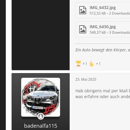
IMG_6432.jpg
512,52 kB – 2 Downloads
IMG_6430.jpg
548,37 kB – 3 Downloads
Ein Auto bewegt den Körper,
a
1
1
25. Mai 2025
Hab übrigens mal per Mail 
was erfahre oder auch ander
badenalfa115