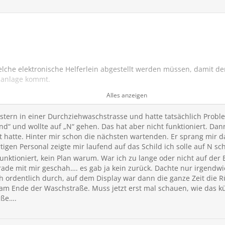
elche elektronische Helferlein abgestellt werden müssen, damit de
hanlage kommt.
Alles anzeigen
 drei unterschiedliche Szenarien.
gestern in einer Durchziehwaschstrasse und hatte tatsächlich Probl
 und im Auto sitzen bleiben
nd“ und wollte auf „N“ gehen. Das hat aber nicht funktioniert. Dan
 und das Auto verlassen
t hatte. Hinter mir schon die nächsten wartenden. Er sprang mir 
d das Auto verlassen
tigen Personal zeigte mir laufend auf das Schild ich solle auf N sc
unktioniert, kein Plan warum. War ich zu lange oder nicht auf der 
ht in einem Systemmenü einen Waschanlagenmodus versteckt?
rade mit mir geschah…. es gab ja kein zurück. Dachte nur irgendwi
h ordentlich durch, auf dem Display war dann die ganze Zeit die R
 ihr gemacht? Gab es Probleme oder musste man auf was speziell
am Ende der Waschstraße. Muss jetzt erst mal schauen, wie das kün
aße….