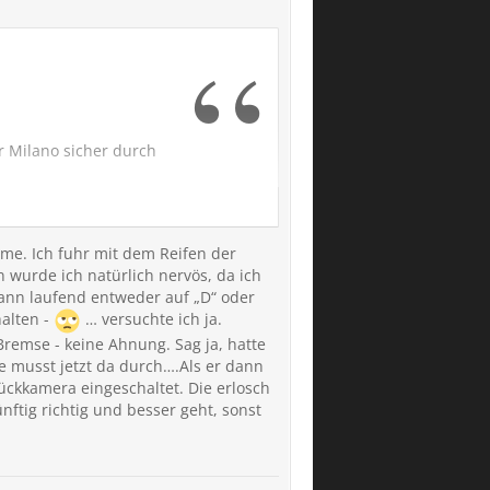
r Milano sicher durch
eme. Ich fuhr mit dem Reifen der
n wurde ich natürlich nervös, da ich
dann laufend entweder auf „D“ oder
halten -
… versuchte ich ja.
Bremse - keine Ahnung. Sag ja, hatte
e musst jetzt da durch….Als er dann
ückkamera eingeschaltet. Die erlosch
es achten?
ftig richtig und besser geht, sonst