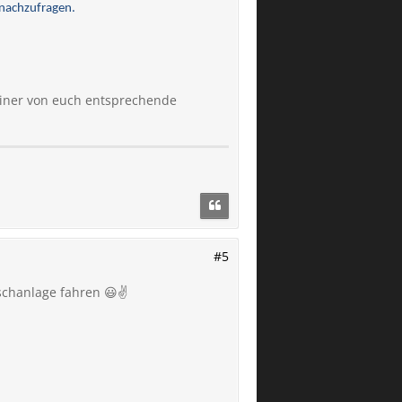
 nachzufragen.
einer von euch entsprechende
#5
schanlage fahren 😃✌️