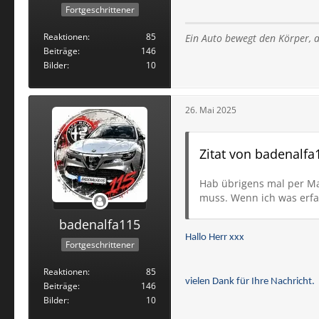
Fortgeschrittener
Reaktionen
85
Ein Auto bewegt den Körper,
a
Beiträge
146
Bilder
10
26. Mai 2025
Zitat von badenalfa
Hab übrigens mal per Ma
muss. Wenn ich was erfah
badenalfa115
Hallo Herr xxx
Fortgeschrittener
Reaktionen
85
vielen Dank für Ihre Nachricht.
Beiträge
146
Bilder
10