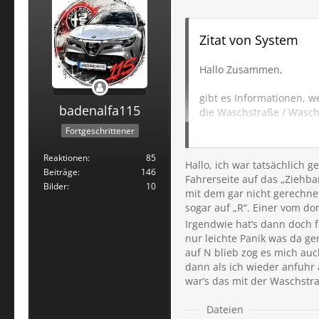
Zitat von System
Hallo Zusammen,
gibt es Informationen, w
badenalfa115
die Waschstraße / Wasc
Fortgeschrittener
Es ergeben sich für mich
Reaktionen
85
Hallo, ich war tatsächlich 
1. Durchziehwaschstraße
Beiträge
146
Fahrerseite auf das „Ziehba
2. Durchziehwaschstraße
Bilder
10
mit dem gar nicht gerechne
3. Portalwaschanlage un
sogar auf „R“. Einer vom dor
Irgendwie hat’s dann doch f
Hat Alfa Romeo vielleic
nur leichte Panik was da ge
auf N blieb zog es mich auc
Welche Erfahrungen habt
dann als ich wieder anfuhr 
war’s das mit der Waschstr
Danke!
Dateien