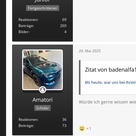
Fortgeschrittener
Reaktionen
69
Beiträge
260
Bilder
4
26. Mai 2025
Zitat von badenalfa
Bis heute, war uns bei Ihre
Amatori
Würde ich gerne wissen wie
Schüler
Reaktionen
36
Beiträge
73
1