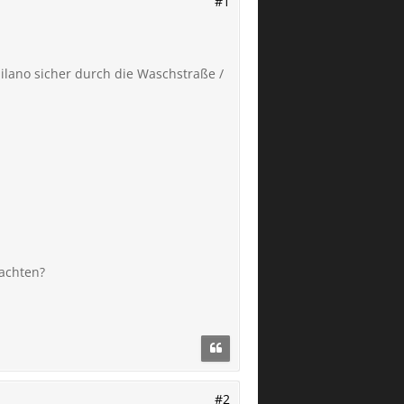
#1
ilano sicher durch die Waschstraße /
achten?
#2