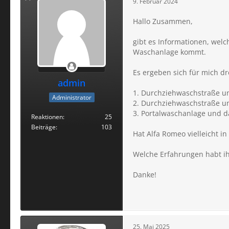
9. Februar 2024
Hallo Zusammen,
gibt es Informationen, welc
Waschanlage kommt.
Es ergeben sich für mich dr
admin
1. Durchziehwaschstraße un
Administrator
2. Durchziehwaschstraße un
3. Portalwaschanlage und d
Reaktionen
25
Beiträge
103
Hat Alfa Romeo vielleicht
Welche Erfahrungen habt ih
Danke!
25. Mai 2025