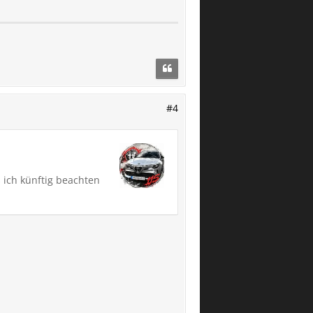
#4
 ich künftig beachten