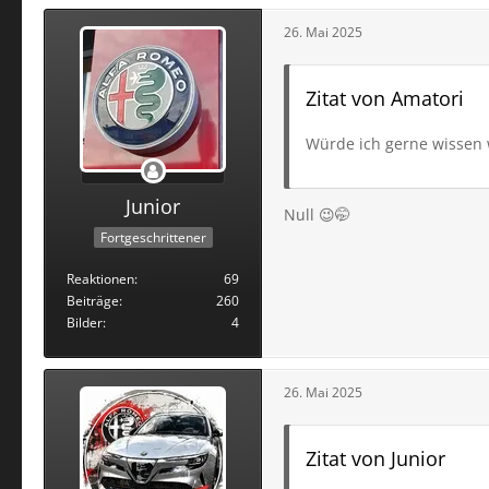
26. Mai 2025
Zitat von Amatori
Würde ich gerne wissen 
Junior
Null 😉🤭
Fortgeschrittener
Reaktionen
69
Beiträge
260
Bilder
4
26. Mai 2025
Zitat von Junior