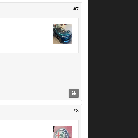
#7
#8